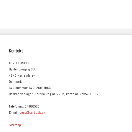
Kontakt
TURBODKSHOP
Gyldenbjergvej 30
4840 Nørre Alslev
Denmark
CVR-nummer
:
CVR: 26919932
Bankoplysninger
:
Nordea Reg nr. 2205, konto nr. 7555203882
Telefonnr.
:
54400535
E-mail
:
post@turbodk.dk
Sitemap