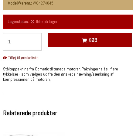
Model/Varenr.:
WC4274045
Lagerstatus:
Ikke på lager
KØB
Tilføj til ønskeliste
Ståltoppakning fra Cometic til tunede motorer. Pakningerne ås i flere
tykkelser - som vælges ud fra den ønskede hævning/sænkning af
kompressionen på motoren.
Relaterede produkter