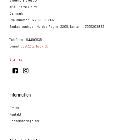
Gyldenbjergvej 30
4840 Nørre Alslev
Denmark
CVR-nummer
:
CVR: 26919932
Bankoplysninger
:
Nordea Reg nr. 2205, konto nr. 7555203882
Telefonnr.
:
54400535
E-mail
:
post@turbodk.dk
Sitemap
Information
Om os
Kontakt
Handelsbetingelser