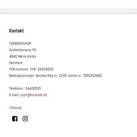
Kontakt
TURBODKSHOP
Gyldenbjergvej 30
4840 Nørre Alslev
Denmark
CVR-nummer
:
CVR: 26919932
Bankoplysninger
:
Nordea Reg nr. 2205, konto nr. 7555203882
Telefonnr.
:
54400535
E-mail
:
post@turbodk.dk
Sitemap