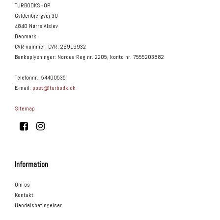
TURBODKSHOP
Gyldenbjergvej 30
4840 Nørre Alslev
Denmark
CVR-nummer
:
CVR: 26919932
Bankoplysninger
:
Nordea Reg nr. 2205, konto nr. 7555203882
Telefonnr.
:
54400535
E-mail
:
post@turbodk.dk
Sitemap
Information
Om os
Kontakt
Handelsbetingelser