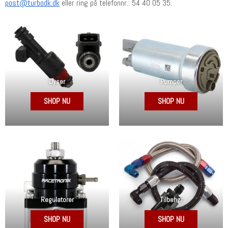
post@turbodk.dk
eller ring på telefonnr.: 54 40 05 35.
Dyser
Pumper
SHOP NU
SHOP NU
Regulatorer
Tilbehør
SHOP NU
SHOP NU