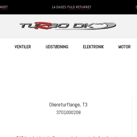
ANDET
14 DAGES
FULD RETURRET
VENTILER
UDSTØDNING
ELEKTRONIK
MOTOR
Oliereturflange, T3
3701000208