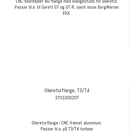
CNC-bearbejdet alu-flange med slangestuds for olieretur.
Passer bl.a. til Garett GT og GT-R, samt visse BorgWarner
KKK.
Oliereturflange, T3/T4
3701000207
Oliereturflange i CNC fræset aluminium.
Passer bl.a. på T3/T4 turboer