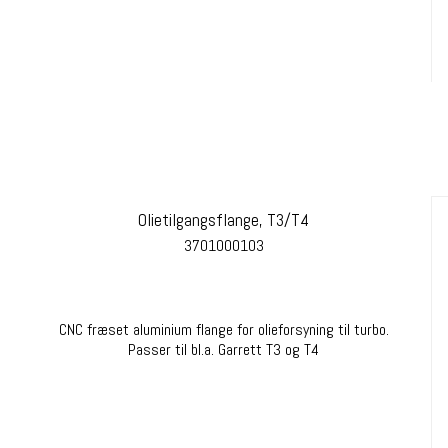
Olietilgangsflange, T3/T4
3701000103
CNC fræset aluminium flange for olieforsyning til turbo.
Passer til bl.a. Garrett T3 og T4