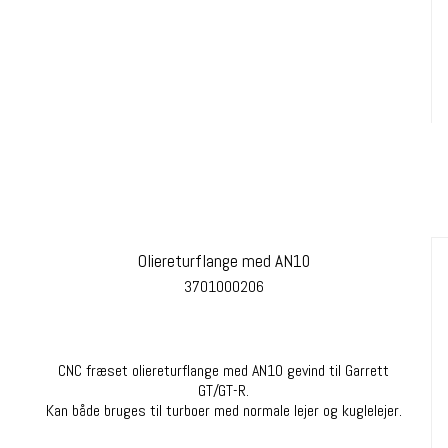
Oliereturflange med AN10
3701000206
CNC fræset oliereturflange med AN10 gevind til Garrett
GT/GT-R.
Kan både bruges til turboer med normale lejer og kuglelejer.