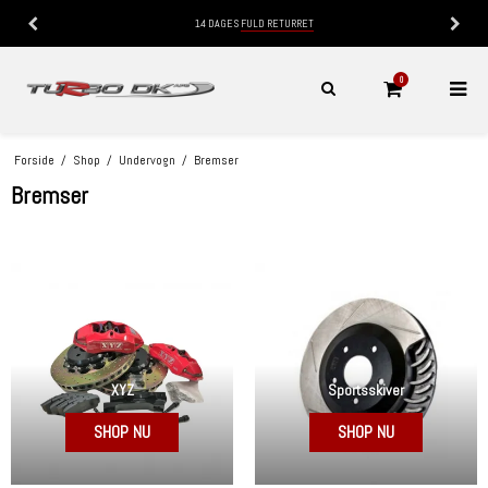
14 DAGES
FULD RETURRET
0
Forside
/
Shop
/
Undervogn
/
Bremser
Bremser
XYZ
Sportsskiver
SHOP NU
SHOP NU