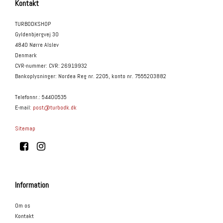
Kontakt
TURBODKSHOP
Gyldenbjergvej 30
4840 Nørre Alslev
Denmark
CVR-nummer
:
CVR: 26919932
Bankoplysninger
:
Nordea Reg nr. 2205, konto nr. 7555203882
Telefonnr.
:
54400535
E-mail
:
post@turbodk.dk
Sitemap
Information
Om os
Kontakt