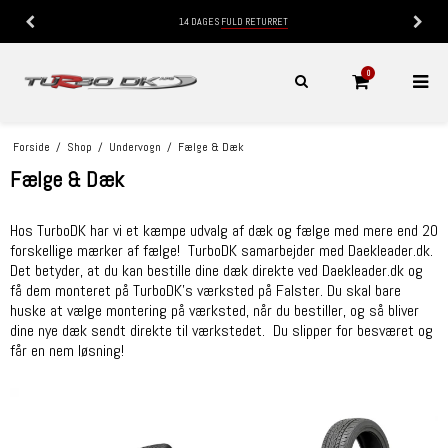
14 DAGES
FULD RETURRET
0
Forside
/
Shop
/
Undervogn
/
Fælge & Dæk
Fælge & Dæk
Hos TurboDK har vi et kæmpe udvalg af dæk og fælge med mere end 20
forskellige mærker af fælge! TurboDK samarbejder med Daekleader.dk.
Det betyder, at du kan bestille dine dæk direkte ved Daekleader.dk og
få dem monteret på TurboDK's værksted på Falster. Du skal bare
huske at vælge montering på værksted, når du bestiller, og så bliver
dine nye dæk sendt direkte til værkstedet. Du slipper for besværet og
får en nem løsning!