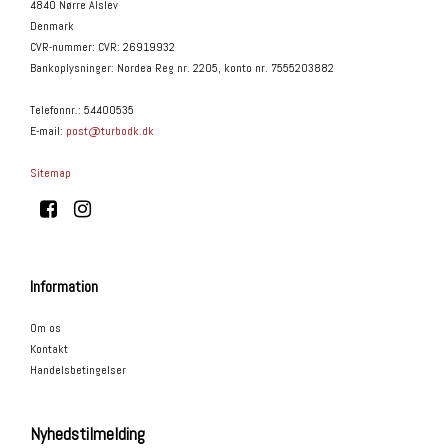
4840 Nørre Alslev
Denmark
CVR-nummer
:
CVR: 26919932
Bankoplysninger
:
Nordea Reg nr. 2205, konto nr. 7555203882
Telefonnr.
:
54400535
E-mail
:
post@turbodk.dk
Sitemap
Information
Om os
Kontakt
Handelsbetingelser
Nyhedstilmelding