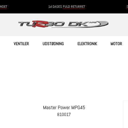
ANDET
14 DAGES
FULD RETURRET
VENTILER
UDSTØDNING
ELEKTRONIK
MOTOR
Master Power MPG45
810017