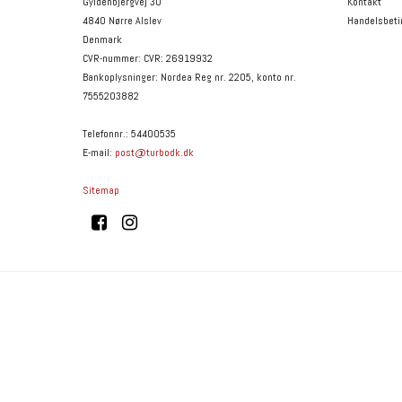
Gyldenbjergvej 30
Kontakt
4840 Nørre Alslev
Handelsbeti
Denmark
CVR-nummer
:
CVR: 26919932
Bankoplysninger
:
Nordea Reg nr. 2205, konto nr.
7555203882
Telefonnr.
:
54400535
E-mail
:
post@turbodk.dk
Sitemap