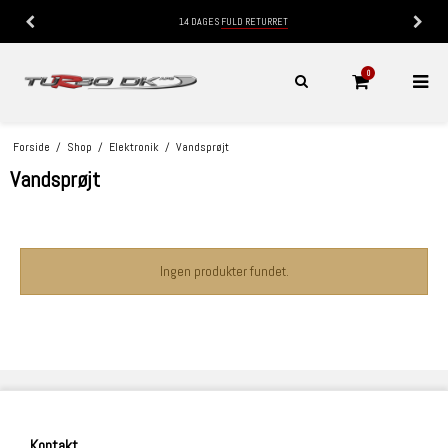
14 DAGES
FULD RETURRET
0
Forside
/
Shop
/
Elektronik
/
Vandsprøjt
Vandsprøjt
Ingen produkter fundet.
Kontakt