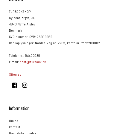
TURBODKSHOP
Gyldenbjergvej 30
4840 Nørre Alslev
Denmark
CVR-nummer
:
CVR: 26919932
Bankoplysninger
:
Nordea Reg nr. 2205, konto nr. 7555203882
Telefonnr.
:
54400535
E-mail
:
post@turbodk.dk
Sitemap
Information
Om os
Kontakt
Handelsbetingelser