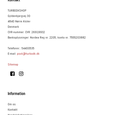
TURBODKSHOP
Gyldenbjergvej 30
4840 Nørre Alslev
Denmark
CVR-nummer
:
CVR: 26919932
Bankoplysninger
:
Nordea Reg nr. 2205, konto nr. 7555203882
Telefonnr.
:
54400535
E-mail
:
post@turbodk.dk
Sitemap
Information
Om os
Kontakt
Handelsbetingelser