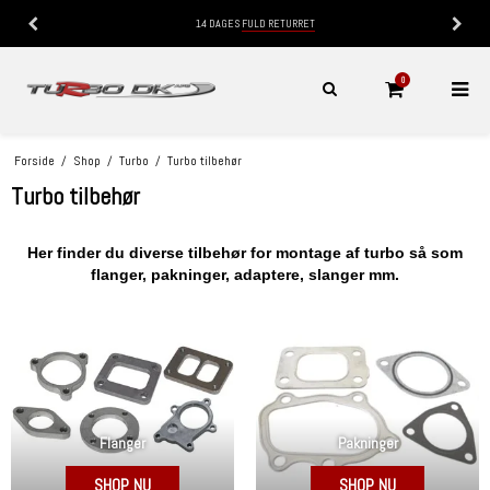
14 DAGES
FULD RETURRET
0
Forside
/
Shop
/
Turbo
/
Turbo tilbehør
Turbo tilbehør
Her finder du diverse tilbehør for montage af turbo så som
flanger, pakninger, adaptere, slanger mm.
Flanger
Pakninger
SHOP NU
SHOP NU