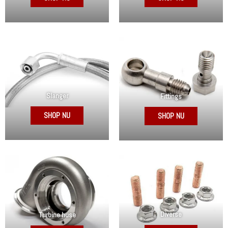
Slanger
Fittings
SHOP NU
SHOP NU
Diverse
Turbine huse