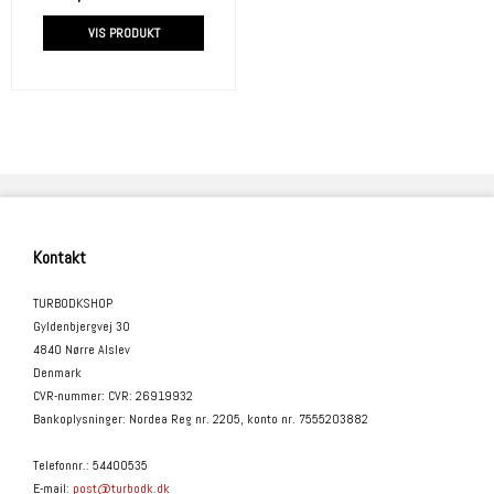
VIS PRODUKT
Kontakt
TURBODKSHOP
Gyldenbjergvej 30
4840 Nørre Alslev
Denmark
CVR-nummer
:
CVR: 26919932
Bankoplysninger
:
Nordea Reg nr. 2205, konto nr. 7555203882
Telefonnr.
:
54400535
E-mail
:
post@turbodk.dk