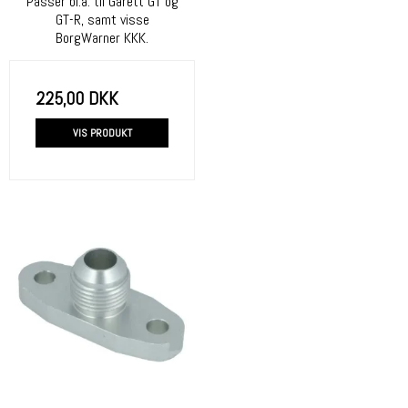
Passer bl.a. til Garett GT og
GT-R, samt visse
BorgWarner KKK.
225,00 DKK
VIS PRODUKT