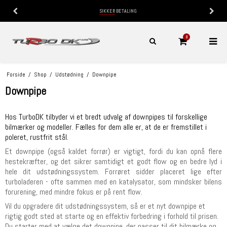
SIKKER
BETALING
0
Forside
/
Shop
/
Udstødning
/
Downpipe
Downpipe
Hos TurboDK tilbyder vi et bredt udvalg af downpipes til forskellige
bilmærker og modeller. Fælles for dem alle er, at de er fremstillet i
poleret, rustfrit stål.
Et downpipe (også kaldet forrør) er vigtigt, fordi du kan opnå flere
hestekræfter, og det sikrer samtidigt et godt flow og en bedre lyd i
hele dit udstødningssystem. Forrøret sidder placeret lige efter
turboladeren - ofte sammen med en katalysator, som mindsker bilens
forurening, med mindre fokus er på rent flow.
Vil du opgradere dit udstødningssystem, så er et nyt downpipe et
rigtig godt sted at starte og en effektiv forbedring i forhold til prisen.
Du starter med at vælge det downpipe, der passer til dit bilmærke og