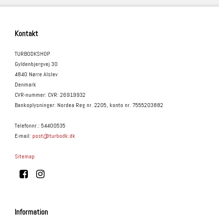
Kontakt
TURBODKSHOP
Gyldenbjergvej 30
4840 Nørre Alslev
Denmark
CVR-nummer
:
CVR: 26919932
Bankoplysninger
:
Nordea Reg nr. 2205, konto nr. 7555203882
Telefonnr.
:
54400535
E-mail
:
post@turbodk.dk
Sitemap
Information