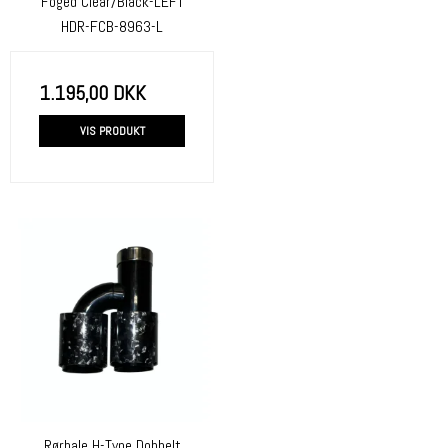
Foged Clear/Black-LEFT
HDR-FCB-8963-L
1.195,00 DKK
VIS PRODUKT
Rørhale H-Type Dobbelt