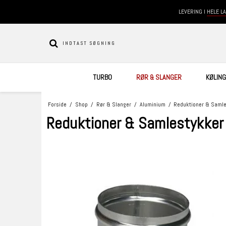
LEVERING I
HELE L
TURBO
RØR & SLANGER
KØLING
Forside
/
Shop
/
Rør & Slanger
/
Aluminium
/
Reduktioner & Saml
Reduktioner & Samlestykker