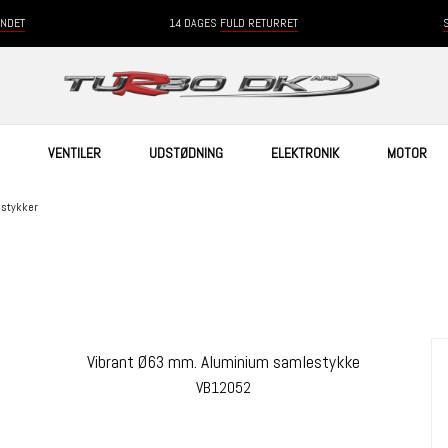
ANDET
14 DAGES
FULD RETURRET
VENTILER
UDSTØDNING
ELEKTRONIK
MOTOR
estykker
Vibrant Ø63 mm. Aluminium samlestykke
VB12052