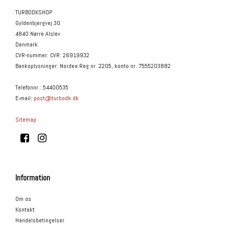
TURBODKSHOP
Gyldenbjergvej 30
4840 Nørre Alslev
Denmark
CVR-nummer
:
CVR: 26919932
Bankoplysninger
:
Nordea Reg nr. 2205, konto nr. 7555203882
Telefonnr.
:
54400535
E-mail
:
post@turbodk.dk
Sitemap
Information
Om os
Kontakt
Handelsbetingelser