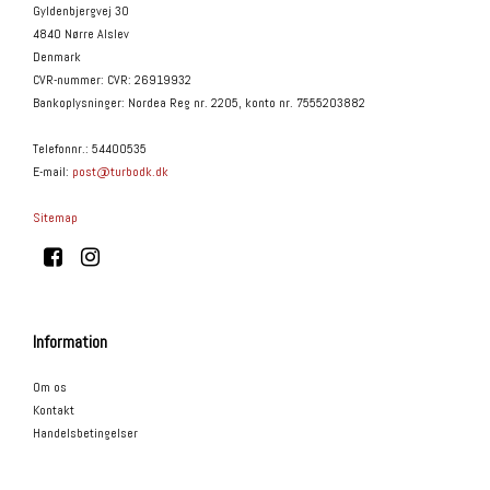
Gyldenbjergvej 30
4840 Nørre Alslev
Denmark
CVR-nummer
:
CVR: 26919932
Bankoplysninger
:
Nordea Reg nr. 2205, konto nr. 7555203882
Telefonnr.
:
54400535
E-mail
:
post@turbodk.dk
Sitemap
Information
Om os
Kontakt
Handelsbetingelser