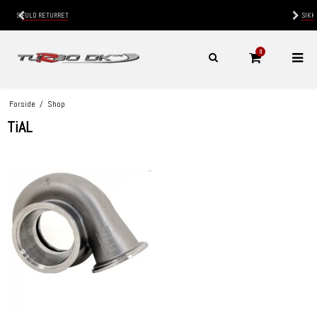
SIKKER
BETALING
0
Forside
/
Shop
TiAL