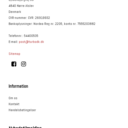
4840 Nørre Alslev
Denmark
CVR-nummer
:
CVR: 26919932
Bankoplysninger
:
Nordea Reg nr. 2205, konto nr. 7555203882
Telefonnr.
:
54400535
E-mail
:
post@turbodk.dk
Sitemap
Information
Om os
Kontakt
Handelsbetingelser